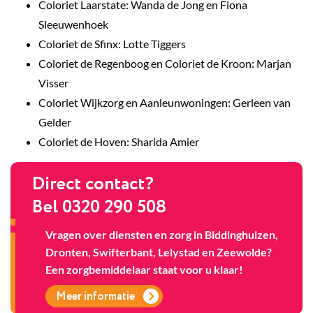
Coloriet Laarstate: Wanda de Jong en Fiona
Sleeuwenhoek
Coloriet de Sfinx: Lotte Tiggers
Coloriet de Regenboog en Coloriet de Kroon: Marjan
Visser
Coloriet Wijkzorg en Aanleunwoningen: Gerleen van
Gelder
Coloriet de Hoven: Sharida Amier
Direct contact?
Bel 0320 290 508
Vragen over diensten en zorg in Biddinghuizen,
Dronten, Swifterbant, Lelystad en Zeewolde?
Een zorgbemiddelaar staat voor u klaar!
Meer informatie