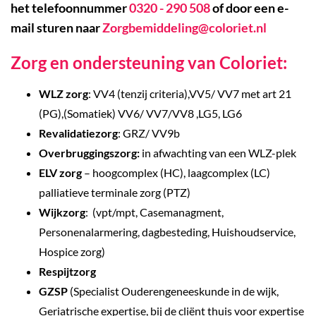
het telefoonnummer
0320 - 290 508
of door een e-
mail sturen naar
Zorgbemiddeling@coloriet.nl
Zorg en ondersteuning van Coloriet:
WLZ zorg
: VV4 (tenzij criteria),VV5/ VV7 met art 21
(PG),(Somatiek) VV6/ VV7/VV8 ,LG5, LG6
Revalidatiezorg
: GRZ/ VV9b
Overbruggingszorg:
in afwachting van een WLZ-plek
ELV zorg
– hoogcomplex (HC), laagcomplex (LC)
palliatieve terminale zorg (PTZ)
Wijkzorg
: (vpt/mpt, Casemanagment,
Personenalarmering, dagbesteding, Huishoudservice,
Hospice zorg)
Respijtzorg
GZSP
(Specialist Ouderengeneeskunde in de wijk,
Geriatrische expertise, bij de cliënt thuis voor expertise