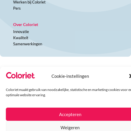
Werken bij Coloriet
Pers
Over Coloriet
Innovatie
Kwaliteit
Samenwerkingen
© Coloriet 2024 –
Privacyverklaring
–
Disclaimer
–
Algemene
Cookie-instellingen
voorwaarden
Coloriet maakt gebruik van noodzakelijke, statistische en marketing cookies voor e
optimale website ervaring.
Accepteren
Weigeren