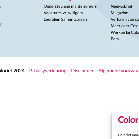
k
Ondersteuning mantelzorgers
Nieuwsbrief
Vacatures vrijwilligers
Magazine
Leerplein Samen Zorgen
Verhalen van co
am
Meer over Color
Werken bij Colo
N
Pers
loriet 2024 –
Privacyverklaring
–
Disclaimer
–
Algemene voorwa
Coloriet maak