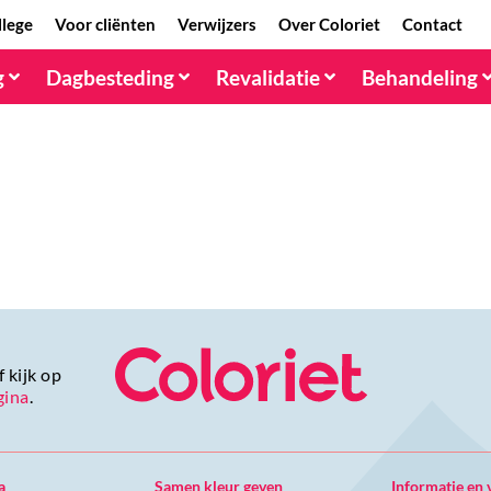
llege
Voor cliënten
Verwijzers
Over Coloriet
Contact
g
Dagbesteding
Revalidatie
Behandeling
 kijk op
gina
.
a
Samen kleur geven
Informatie en 