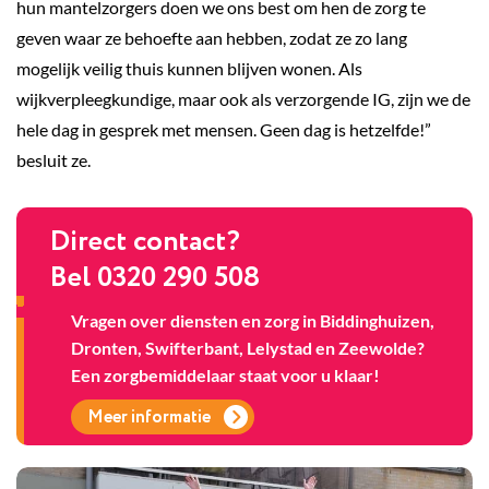
hun mantelzorgers doen we ons best om hen de zorg te
geven waar ze behoefte aan hebben, zodat ze zo lang
mogelijk veilig thuis kunnen blijven wonen. Als
wijkverpleegkundige, maar ook als verzorgende IG, zijn we de
hele dag in gesprek met mensen. Geen dag is hetzelfde!”
besluit ze.
Direct contact?
Bel 0320 290 508
Vragen over diensten en zorg in Biddinghuizen,
Dronten, Swifterbant, Lelystad en Zeewolde?
Een zorgbemiddelaar staat voor u klaar!
Meer informatie