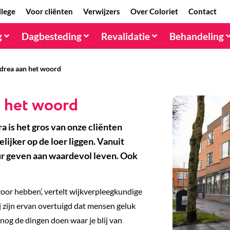
llege
Voor cliënten
Verwijzers
Over Coloriet
Contact
g
Dagbesteding
Revalidatie
Behandeling
ndrea aan het woord
n het woord
 is het gros van onze cliënten
ijker op de loer liggen. Vanuit
eur geven aan waardevol leven. Ook
 voor hebben’, vertelt wijkverpleegkundige
j zijn ervan overtuigd dat mensen geluk
 nog de dingen doen waar je blij van