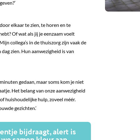
 geven?’
or elkaar te zien, te horen en te
ebt? Of wat als jij je eenzaam voelt
n collega’s in de thuiszorg zijn vaak de
n dag zien. Hun aanwezigheid is van
 minuten gedaan, maar soms kom je niet
aatje. Het belang van onze aanwezigheid
of huishoudelijke hulp, zoveel méér.
ouwde gezichten.’
tje bijdraagt, alert is
n we samen kleur aan