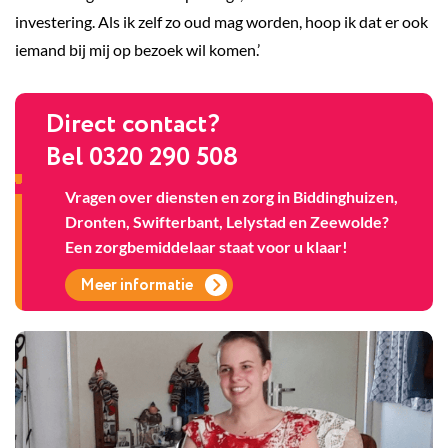
investering. Als ik zelf zo oud mag worden, hoop ik dat er ook
iemand bij mij op bezoek wil komen.’
Direct contact?
Bel 0320 290 508
Vragen over diensten en zorg in Biddinghuizen,
Dronten, Swifterbant, Lelystad en Zeewolde?
Een zorgbemiddelaar staat voor u klaar!
Meer informatie