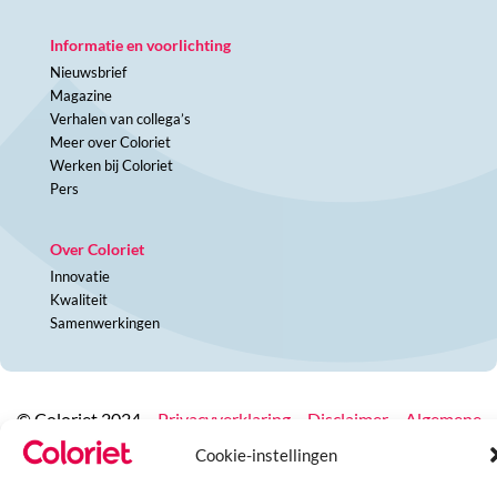
Informatie en voorlichting
Nieuwsbrief
Magazine
Verhalen van collega’s
Meer over Coloriet
Werken bij Coloriet
Pers
Over Coloriet
Innovatie
Kwaliteit
Samenwerkingen
© Coloriet 2024 –
Privacyverklaring
–
Disclaimer
–
Algemene
voorwaarden
Cookie-instellingen