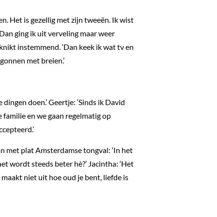
. Het is gezellig met zijn tweeën. Ik wist
Dan ging ik uit verveling maar weer
knikt instemmend. ‘Dan keek ik wat tv en
egonnen met breien.’
 dingen doen.’ Geertje: ‘Sinds ik David
te familie en we gaan regelmatig op
ccepteerd.’
an met plat Amsterdamse tongval: ‘In het
t wordt steeds beter hè?’ Jacintha: ‘Het
 maakt niet uit hoe oud je bent, liefde is