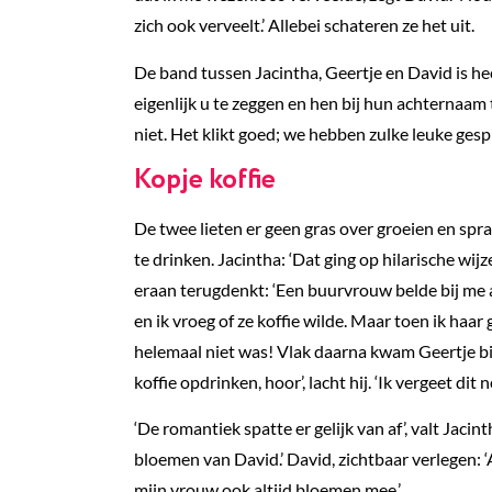
zich ook verveelt.’ Allebei schateren ze het uit.
De band tussen Jacintha, Geertje en David is hech
eigenlijk u te zeggen en hen bij hun achternaam
niet. Het klikt goed; we hebben zulke leuke gesp
Kopje koffie
De twee lieten er geen gras over groeien en spr
te drinken. Jacintha: ‘Dat ging op hilarische wijze
eraan terugdenkt: ‘Een buurvrouw belde bij me aa
en ik vroeg of ze koffie wilde. Maar toen ik haar
helemaal niet was! Vlak daarna kwam Geertje 
koffie opdrinken, hoor’, lacht hij. ‘Ik vergeet dit 
‘De romantiek spatte er gelijk van af’, valt Jacin
bloemen van David.’ David, zichtbaar verlegen: ‘
mijn vrouw ook altijd bloemen mee.’