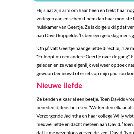
Hij slaat zijn arm om haar heen en trekt haar nog
verlegen aan en schenkt hem dan haar mooiste la
huiskamer van Geertje. Ze is dolgelukkig dat ve
aan David koppelde. ‘Ik ben een gelukkig mens 
‘Oh ja’, valt Geertje haar geliefde direct bij. ‘D
“Er loopt nu een andere Geertje over de gang”. En
geleden en ze was eigenlijk wel weer op zoek naa
gewoon benieuwd of er iets op mijn pad zou kome
Nieuwe liefde
Ze kenden elkaar al een beetje. Toen Davids vro
beneden tijdens het eten. ‘We kenden elkaar alle
Verzorgende Jacintha en haar collega Willy wis
nieuwe liefde en dacht meteen aan David. ‘Toen 
dat ik me wezenloos verveelde’, zegt David. ‘Nou,’