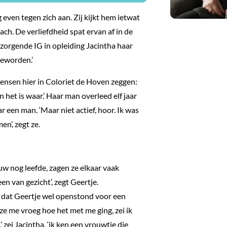
 even tegen zich aan. Zij kijkt hem ietwat
ch. De verliefdheid spat ervan af in de
rzorgende IG in opleiding Jacintha haar
geworden.’
e mensen hier in Coloriet de Hoven zeggen:
 het is waar.’ Haar man overleed elf jaar
r een man. ‘Maar niet actief, hoor. Ik was
n’, zegt ze.
uw nog leefde, zagen ze elkaar vaak
en van gezicht’, zegt Geertje.
t dat Geertje wel openstond voor een
ze me vroeg hoe het met me ging, zei ik
 zei Jacintha, ‘ik ken een vrouwtje die