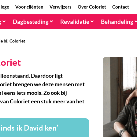
llege
Voor cliënten
Verwijzers
Over Coloriet
Contact
g
Dagbesteding
Revalidatie
Behandeling
e bij Coloriet
loriet
lleenstaand. Daardoor ligt
oloriet brengen we deze mensen met
l eens iets moois. Zo ook bij
 van Coloriet een stuk meer van het
inds ik David ken’