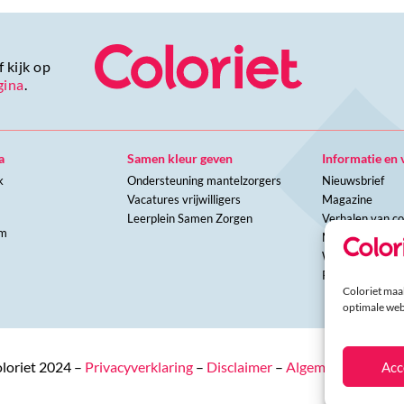
 kijk op
gina
.
a
Samen kleur geven
Informatie en 
k
Ondersteuning mantelzorgers
Nieuwsbrief
Vacatures vrijwilligers
Magazine
Leerplein Samen Zorgen
Verhalen van co
am
Meer over Color
Werken bij Colo
N
Pers
Coloriet maak
optimale web
loriet 2024 –
Privacyverklaring
–
Disclaimer
–
Algemene voorwa
Acc