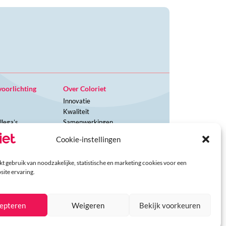
voorlichting
Over Coloriet
Innovatie
Kwaliteit
llega’s
Samenwerkingen
iet
Cookie-instellingen
riet
t gebruik van noodzakelijke, statistische en marketing cookies voor een
site ervaring.
arden
epteren
Weigeren
Bekijk voorkeuren