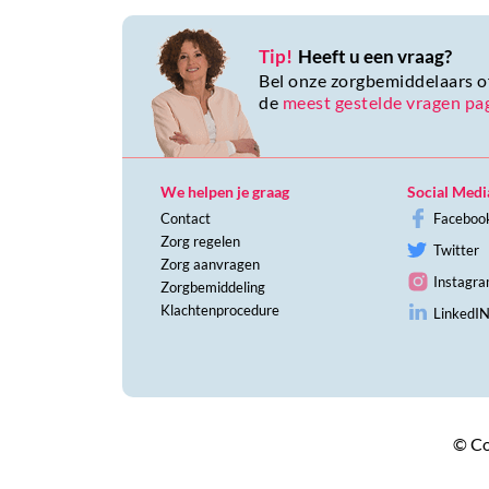
Tip!
Heeft u een vraag?
Bel onze zorgbemiddelaars of
de
meest gestelde vragen pa
We helpen je graag
Social Medi
Contact
Faceboo
Zorg regelen
Twitter
Zorg aanvragen
Instagr
Zorgbemiddeling
Klachtenprocedure
LinkedI
© Co