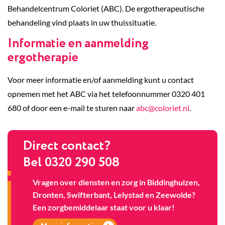
Behandelcentrum Coloriet (ABC). De ergotherapeutische
behandeling vind plaats in uw thuissituatie.
Informatie en aanmelding
ergotherapie
Voor meer informatie en/of aanmelding kunt u contact
opnemen met het ABC via het telefoonnummer 0320 401
680 of door een e-mail te sturen naar
abc@coloriet.nl
.
Direct contact?
Bel 0320 290 508
Vragen over diensten en zorg in Biddinghuizen,
Dronten, Swifterbant, Lelystad en Zeewolde?
Een zorgbemiddelaar staat voor u klaar!